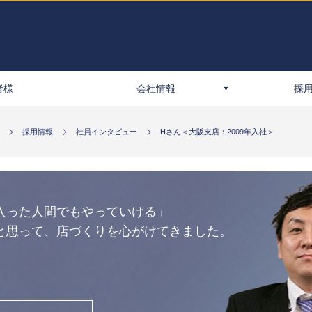
者様
会社情報
採
採用情報
社員インタビュー
Hさん＜大阪支店：2009年入社＞
入った人間でもやっていける」
と思って、店づくりを心がけてきました。