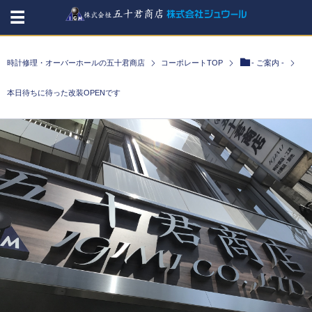
時計修理・オーバーホールの五十君商店
コーポレートTOP
- ご案内 -
本日待ちに待った改装OPENです