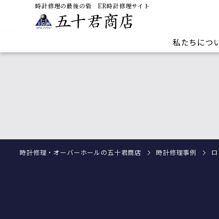
時計修理の最後の砦 ER時計修理サイト
私たちにつ
修理内容／料金
取扱ブランド一覧
症状から探す
店舗案内
最新設備を備えた自社修理センターに経験
業界トップクラスの135種類のブランドを取
他店で断られた難しい修理もご相談くださ
実店舗を関東・関西エリアに5店舗構えてい
豊富な技術者が多数在籍。
り扱っています。世界の有名ブランドから
い。「時計修理の最後の砦」として同業社
るため、来店による持込も可能です。直接
世界各国の代理店と直接取引しており部品
アンティーク時計まで幅広く対応可能で
からも高く評価されています。
ご相談されたいお客様はぜひ最寄りの店舗
調達もスピーディーです。
す。
にご来店ください。
すべての症状から探す
時計修理・オーバーホールの五十君商店
時計修理事例
ロ
すべての修理内容／料金を見る
すべてのブランドを見る
来店予約のお申込み
すべての店舗案内を見る