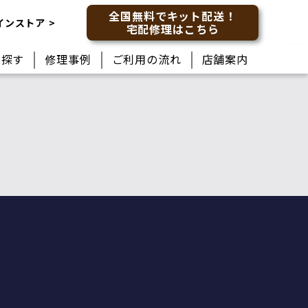
全国無料でキット配送！
インストア
宅配修理はこちら
ら
探す
修理
事例
ご利用の
流れ
店舗
案内
械
時計が止まる(クォー
ベルト(バンド)/中留
タグ・ホイヤー
新川崎店
交換・駒調整
ツ)
Tag Heuer
橋店)
）
傷
電池交換しても動か
研磨仕上げ・ライト
ブルガリ