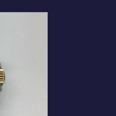
ポリッシュ
ない
BVLGARI