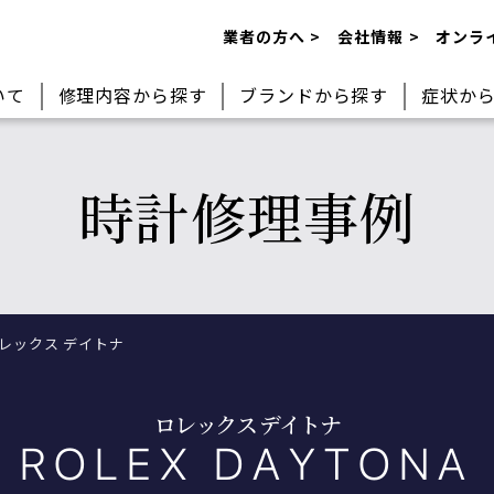
業者の方へ
会社情報
オンラ
いて
修理内容
から探す
ブランドから探す
症状か
時計修理事例
東京御徒町店（本店）
時間が遅れる・進む
オーバーホール
ロレックス
時計が止まる（機
電池交換
府中店
オメガ
(クォーツ)
式）
ROLEX
OMEGA
レックス デイトナ
ロレックス デイトナ
ROLEX DAYTONA
時間が遅れる・進む
ガラス・風防交換
本川越店
IWC
大阪四ツ橋店（西心斎
リューズ（クラウン
ケース・ベルトの
カルティエ