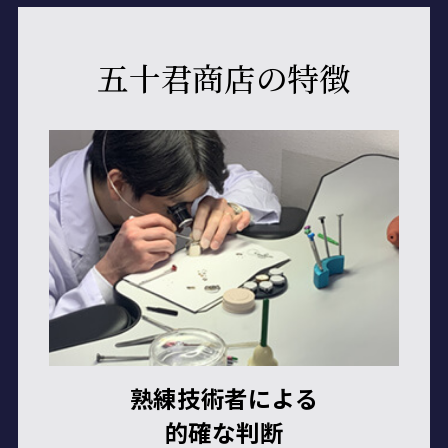
私たちについて
修理内容
から探す
五十君商店の特徴
オーバーホール
ブランドから探す
ロレックス
電池交換
症状から
探す
時間が遅れる・進む(クォーツ)
オメガ
ベルト(バンド)/中留交換・駒調整
修理
事例
時計が止まる（機械式）
タグ・ホイヤー
ガラス・風防交換
店舗
案内
東京御徒町店（本店）
時計が止まる(クォーツ)
IWC
よくある
質問
リューズ（クラウン）交換
府中店
時間が遅れる・進む(機械式)
サイトマップ
カルティエ
研磨仕上げ・ライトポリッシュ
新川崎店
ケース・ベルトの傷
ブルガリ
熟練技術者による
すべて見る
本川越店
電池交換しても動かない
的確な判断
すべて見る