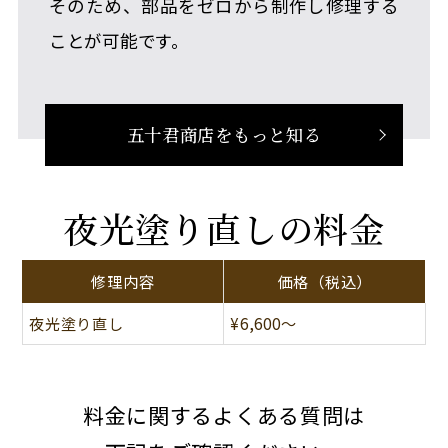
そのため、部品をゼロから制作し修理する
ことが可能です。
五十君商店をもっと知る
夜光塗り直しの料金
個人情報保護方針
修理内容
価格
（税込）
夜光塗り直し
¥6,600～
料金に関するよくある質問は