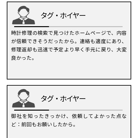
時間が遅れる・進む(クォーツ)
オメガ
ベルト(バンド)/中留交換・駒調整
修理
事例
タグ・ホイヤー
時計が止まる（機械式）
タグ・ホイヤー
ガラス・風防交換
店舗
案内
時計修理の検索で見つけたホームページで、内容
東京御徒町店（本店）
時計が止まる(クォーツ)
IWC
よくある
質問
リューズ（クラウン）交換
が信頼できそうだったから。連絡も適度にあり、
修理返却も迅速で予定より早く手元に戻り、大変
府中店
時間が遅れる・進む(機械式)
サイトマップ
カルティエ
研磨仕上げ・ライトポリッシュ
良かった。
新川崎店
ケース・ベルトの傷
ブルガリ
すべて見る
本川越店
電池交換しても動かない
すべて見る
大阪四ツ橋店（西心斎橋店)
タグ・ホイヤー
すべて見る
すべて見る
御社を知ったきっかけ、依頼してよかった点な
ど：前回もお願いしたから。