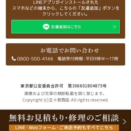
東京都公安委員会許可 第306601804875号
画像および文章の無断転載を固く禁じます。
Copyright (c)五十君商店. All rights reserved.