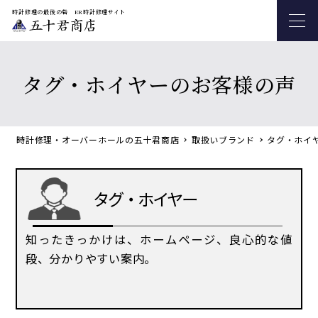
時計修理の最後の砦 ER時計修理サイト
タグ・ホイヤーのお客様の声
時計修理・オーバーホールの五十君商店
取扱いブランド
タグ・ホイ
タグ・ホイヤー
私たちについて
修理内容
から探す
知ったきっかけは、ホームページ、良心的な値
段、分かりやすい案内。
オーバーホール
ブランドから探す
ロレックス
電池交換
症状から
探す