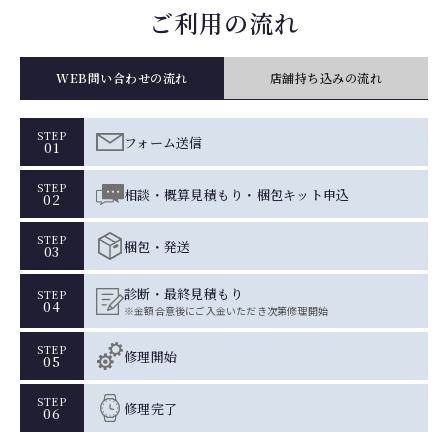
ご利用の流れ
WEB問い合わせの流れ
店舗持ち込みの流れ
STEP
フォーム送信
01
STEP
相談・概算見積もり・梱包キット申込
02
STEP
梱包・発送
03
診断・最終見積もり
STEP
04
※金額合意後にご入金いただき次第修理開始
STEP
修理開始
05
STEP
修理完了
06