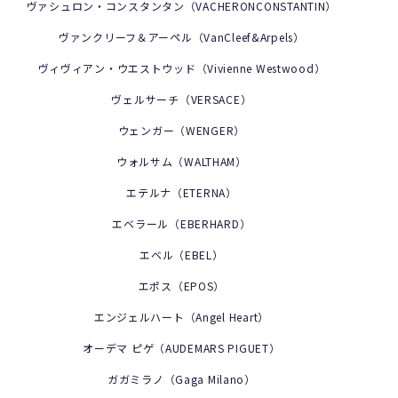
ヴァシュロン・コンスタンタン（VACHERONCONSTANTIN）
ヴァンクリーフ＆アーペル（VanCleef&Arpels）
ヴィヴィアン・ウエストウッド（Vivienne Westwood）
ヴェルサーチ（VERSACE）
ウェンガー（WENGER）
私たちについて
ウォルサム（WALTHAM）
修理内容
から探す
エテルナ（ETERNA）
オーバーホール
ブランドから探す
エベラール（EBERHARD）
エベル（EBEL）
ロレックス
電池交換
症状から
探す
エポス（EPOS）
時間が遅れる・進む(クォーツ)
オメガ
ベルト(バンド)/中留交換・駒調整
修理
事例
エンジェルハート（Angel Heart）
時計が止まる（機械式）
タグ・ホイヤー
ガラス・風防交換
店舗
案内
オーデマ ピゲ（AUDEMARS PIGUET）
ガガミラノ（Gaga Milano）
東京御徒町店（本店）
時計が止まる(クォーツ)
IWC
よくある
質問
リューズ（クラウン）交換