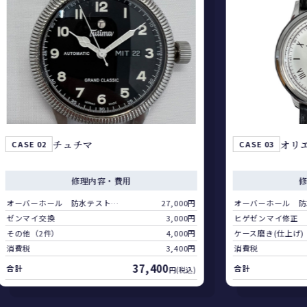
チュチマ
オリエント
CASE 03
修理内容・費用
修理内容・費
オーバーホール 防水テスト キャンペーン価格
27,000円
オーバーホール 防水テスト キャンペーン価格
換
3,000円
ヒゲゼンマイ修正
件）
4,000円
ケース磨き(仕上げ) キャンペーン価格
3,400円
消費税
37,400
合計
円(税込)