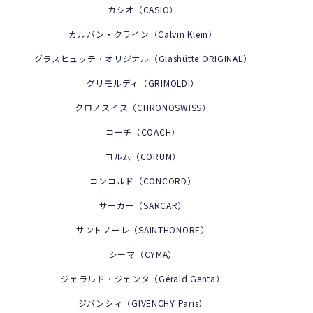
カシオ（CASIO）
府中店
時間が遅れる・進む(機械式)
サイトマップ
カルティエ
研磨仕上げ・ライトポリッシュ
カルバン・クライン（Calvin Klein）
新川崎店
ケース・ベルトの傷
ブルガリ
グラスヒュッテ・オリジナル（Glashütte ORIGINAL）
すべて見る
グリモルディ（GRIMOLDI）
本川越店
電池交換しても動かない
すべて見る
クロノスイス（CHRONOSWISS）
大阪四ツ橋店（西心斎橋店)
コーチ（COACH）
すべて見る
コルム（CORUM）
すべて見る
コンコルド（CONCORD）
サーカー（SARCAR）
サントノーレ（SAINTHONORE）
シーマ（CYMA）
ジェラルド・ジェンタ（Gérald Genta）
ジバンシィ（GIVENCHY Paris）