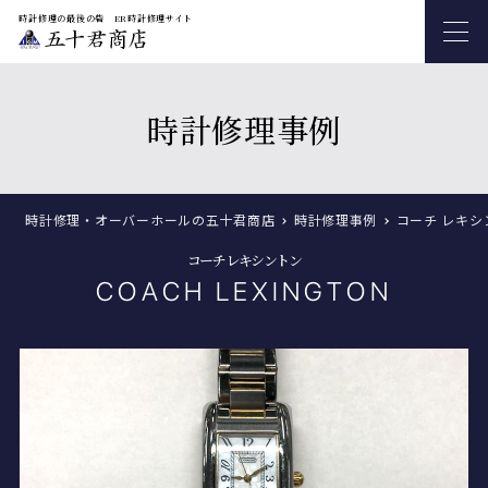
時計修理の最後の砦 ER時計修理サイト
時計修理事例
時計修理・オーバーホールの五十君商店
時計修理事例
コーチ レキシ
コーチ レキシントン
COACH LEXINGTON
私たちについて
修理内容
から探す
オーバーホール
ブランドから探す