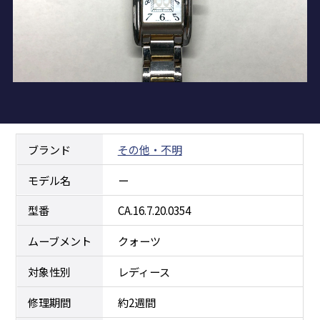
ロレックス
電池交換
症状から
探す
時間が遅れる・進む(クォーツ)
オメガ
ベルト(バンド)/中留交換・駒調整
修理
事例
時計が止まる（機械式）
タグ・ホイヤー
ガラス・風防交換
店舗
案内
東京御徒町店（本店）
時計が止まる(クォーツ)
IWC
よくある
質問
リューズ（クラウン）交換
ブランド
その他・不明
府中店
時間が遅れる・進む(機械式)
サイトマップ
カルティエ
研磨仕上げ・ライトポリッシュ
モデル名
ー
新川崎店
ケース・ベルトの傷
ブルガリ
すべて見る
型番
CA.16.7.20.0354
本川越店
電池交換しても動かない
ムーブメント
クォーツ
すべて見る
大阪四ツ橋店（西心斎橋店)
対象性別
レディース
すべて見る
修理期間
約2週間
すべて見る