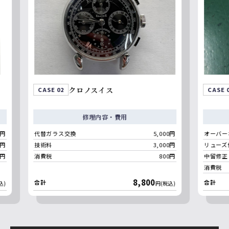
クロノスイス
バ
CASE 02
CASE 03
修理内容・費用
代替ガラス交換
5,000円
技術料
3,000円
リューズ修正
消費税
800円
中留修正
消費税
8,800
合計
合計
円(税込)