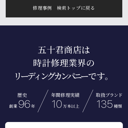
修理事例 検索トップに戻る
五十君商店は
時計修理業界の
リーディングカンパニー
です。
歴史
年間修理実績
取扱
ブランド
96
10
135
創業
年
万本以上
種類