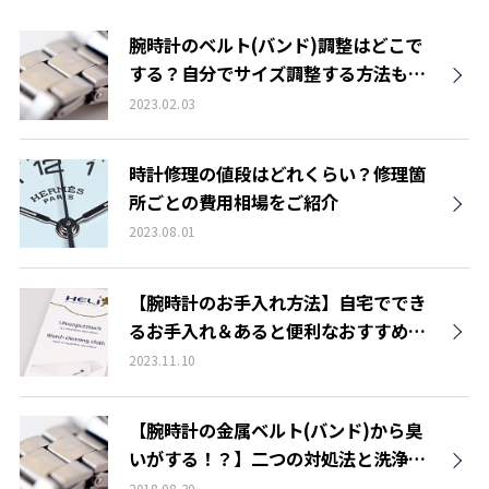
腕時計のベルト(バンド)調整はどこで
する？自分でサイズ調整する方法も紹
介
2023.02.03
時計修理の値段はどれくらい？修理箇
所ごとの費用相場をご紹介
2023.08.01
【腕時計のお手入れ方法】自宅ででき
るお手入れ＆あると便利なおすすめ
グッズ
2023.11.10
【腕時計の金属ベルト(バンド)から臭
いがする！？】二つの対処法と洗浄
サービス
2018.08.30