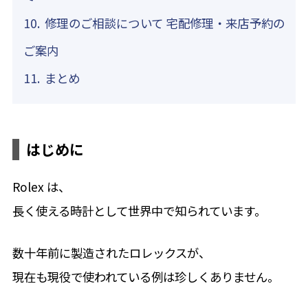
時計が止まる（機械式）
タグ・ホイヤー
ガラス・風防交換
店舗
案内
修理のご相談について 宅配修理・来店予約の
東京御徒町店（本店）
時計が止まる(クォーツ)
IWC
よくある
質問
リューズ（クラウン）交換
ご案内
府中店
時間が遅れる・進む(機械式)
サイトマップ
カルティエ
まとめ
研磨仕上げ・ライトポリッシュ
新川崎店
ケース・ベルトの傷
ブルガリ
すべて見る
本川越店
電池交換しても動かない
はじめに
すべて見る
大阪四ツ橋店（西心斎橋店)
Rolex は、
すべて見る
長く使える時計として世界中で知られています。
すべて見る
数十年前に製造されたロレックスが、
現在も現役で使われている例は珍しくありません。