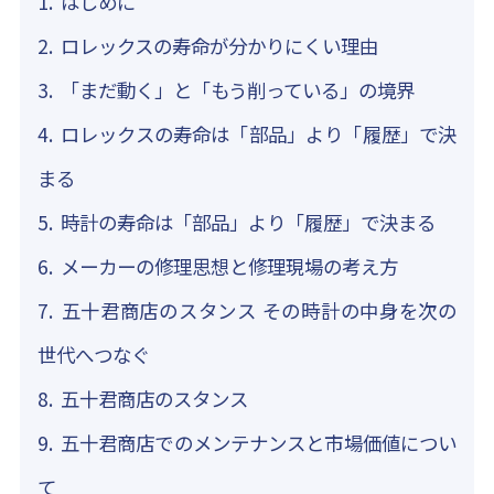
はじめに
ロレックスの寿命が分かりにくい理由
「まだ動く」と「もう削っている」の境界
ロレックスの寿命は「部品」より「履歴」で決
まる
時計の寿命は「部品」より「履歴」で決まる
私たちについて
メーカーの修理思想と修理現場の考え方
修理内容
から探す
五十君商店のスタンス その時計の中身を次の
世代へつなぐ
オーバーホール
ブランドから探す
五十君商店のスタンス
ロレックス
電池交換
症状から
探す
五十君商店でのメンテナンスと市場価値につい
時間が遅れる・進む(クォーツ)
オメガ
ベルト(バンド)/中留交換・駒調整
修理
事例
て