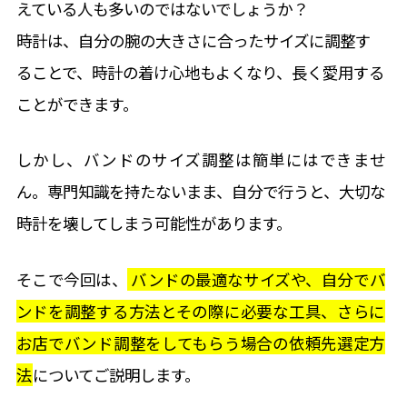
えている人も多いのではないでしょうか？
時計が止まる（機械式）
タグ・ホイヤー
ガラス・風防交換
店舗
案内
時計は、自分の腕の大きさに合ったサイズに調整す
東京御徒町店（本店）
時計が止まる(クォーツ)
IWC
よくある
質問
リューズ（クラウン）交換
ることで、時計の着け心地もよくなり、長く愛用する
府中店
時間が遅れる・進む(機械式)
サイトマップ
カルティエ
研磨仕上げ・ライトポリッシュ
ことができます。
新川崎店
ケース・ベルトの傷
ブルガリ
しかし、バンドのサイズ調整は簡単にはできませ
すべて見る
本川越店
電池交換しても動かない
ん。専門知識を持たないまま、自分で行うと、大切な
すべて見る
時計を壊してしまう可能性があります。
大阪四ツ橋店（西心斎橋店)
すべて見る
そこで今回は、
バンドの最適なサイズや、自分でバ
すべて見る
ンドを調整する方法とその際に必要な工具、さらに
お店でバンド調整をしてもらう場合の依頼先選定方
法
についてご説明します。