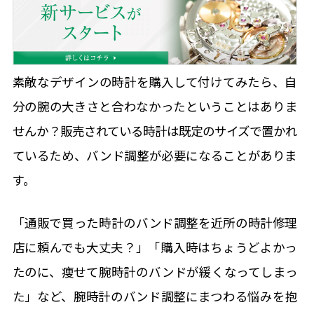
素敵なデザインの時計を購入して付けてみたら、自
分の腕の大きさと合わなかったということはありま
せんか？販売されている時計は既定のサイズで置かれ
ているため、バンド調整が必要になることがありま
私たちについて
す。
修理内容
から探す
「通販で買った時計のバンド調整を近所の時計修理
オーバーホール
ブランドから探す
店に頼んでも大丈夫？」「購入時はちょうどよかっ
ロレックス
電池交換
症状から
探す
たのに、痩せて腕時計のバンドが緩くなってしまっ
時間が遅れる・進む(クォーツ)
オメガ
ベルト(バンド)/中留交換・駒調整
修理
事例
た」など、腕時計のバンド調整にまつわる悩みを抱